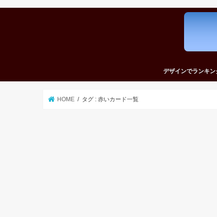
デザインでランキン
かっこいいカードラ
かわいいカードラン
おしゃれなカードラ
シンプルなカードラ
おもしろいカードラ
HOME
タグ : 赤いカード一覧