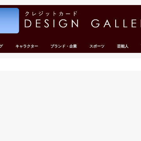
グ
キャラクター
ブランド・企業
スポーツ
芸能人
ンキング
キング
ンキング
ンキング
ンキング
ディズニー
キティ・サンリオ
テレビ・アニメ・ゲーム
その他キャラクター
車・バイク
その他企業
サッカー
野球
その他スポーツ
グループ
タレント・有