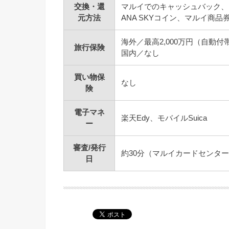
交換・還
マルイでのキャッシュバック、
元方法
ANA SKYコイン、マルイ商
海外／最高2,000万円（自動付
旅行保険
国内／なし
買い物保
なし
険
電子マネ
楽天Edy、モバイルSuica
ー
審査/発行
約30分（マルイカードセンタ
日