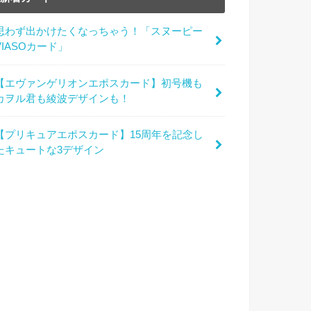
思わず出かけたくなっちゃう！「スヌーピー
VIASOカード」
【エヴァンゲリオンエポスカード】初号機も
カヲル君も綾波デザインも！
【プリキュアエポスカード】15周年を記念し
たキュートな3デザイン