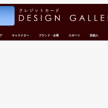
グ
キャラクター
ブランド・企業
スポーツ
芸能人
ンキング
キング
ンキング
ンキング
ンキング
ディズニー
キティ・サンリオ
テレビ・アニメ・ゲーム
その他キャラクター
車・バイク
その他企業
サッカー
野球
その他スポーツ
グループ
タレント・有