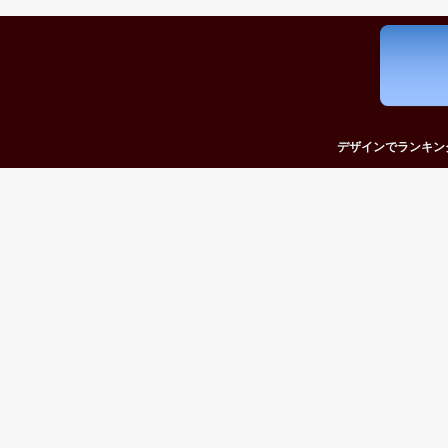
デザインでランキン
かっこいいカードラ
かわいいカードラン
おしゃれなカードラ
シンプルなカードラ
おもしろいカードラ