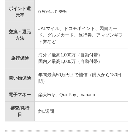
ポイント還
0.50%～0.65%
元率
JALマイル、ドコモポイント、図書カー
交換・還元
ド、グルメカード、旅行券、アマゾンギフ
方法
ト券など
海外／最高1,000万（自動付帯）
旅行保険
国内／最高1,000万（自動付帯）
年間最高50万円まで補償（購入から180日
買い物保険
間）
電子マネー
楽天Edy、QuicPay、nanaco
審査/発行
約1週間
日