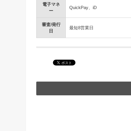
電子マネ
QuickPay、iD
ー
審査/発行
最短8営業日
日