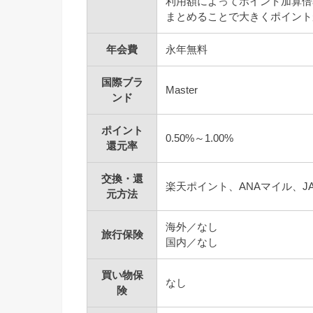
利用額によってポイント加算倍
まとめることで大きくポイント
年会費
永年無料
国際ブラ
Master
ンド
ポイント
0.50%～1.00%
還元率
交換・還
楽天ポイント、ANAマイル、J
元方法
海外／なし
旅行保険
国内／なし
買い物保
なし
険