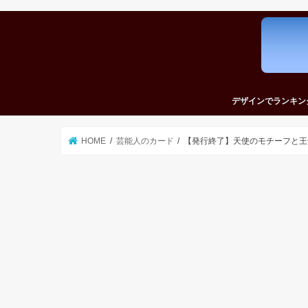
デザインでランキン
かっこいいカードラ
かわいいカードラン
おしゃれなカードラ
シンプルなカードラ
おもしろいカードラ
HOME
芸能人のカード
【発行終了】天使のモチーフと王