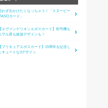
思わず出かけたくなっちゃう！「スヌーピー
VIASOカード」
【エヴァンゲリオンエポスカード】初号機も
カヲル君も綾波デザインも！
【プリキュアエポスカード】15周年を記念し
たキュートな3デザイン