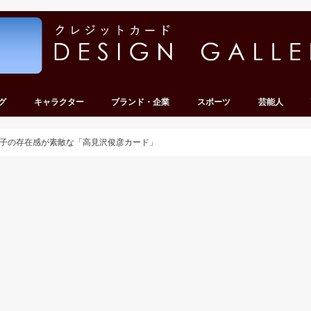
グ
キャラクター
ブランド・企業
スポーツ
芸能人
ンキング
キング
ンキング
ンキング
ンキング
ディズニー
キティ・サンリオ
テレビ・アニメ・ゲーム
その他キャラクター
車・バイク
その他企業
サッカー
野球
その他スポーツ
グループ
タレント・有
子の存在感が素敵な「高見沢俊彦カード」