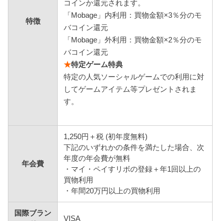
コインか還元されます。
「Mobage」内利用：買物金額×3％分のモ
特徴
バコイン還元
「Mobage」外利用：買物金額×2％分のモ
バコイン還元
★
特定ゲーム特典
特定の人気ソーシャルゲームでの利用に対
してゲームアイテム等プレゼントされま
す。
1,250円＋税 (初年度無料)
下記のいずれかの条件を満たした場合、次
年度の年会費が無料
年会費
・マイ・ペイすリボの登録＋年1回以上の
買物利用
・年間20万円以上の買物利用
国際ブラン
VISA