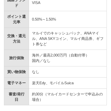
VISA
ド
ポイント還
0.50%～1.50%
元率
マルイでのキャッシュバック、ANAマイ
交換・還元
ル、ANA SKYコイン、マルイ商品券、ギフ
方法
ト券など
海外／最高2,000万円（自動付帯）
旅行保険
国内／なし
買い物保険
なし
電子マネー
楽天Edy、モバイルSuica
審査/発行
約30分（マルイカードセンターで申込みの
日
場合）