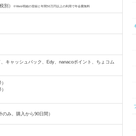
円税別）
※Web明細の登録と年間50万円以上の利用で年会費無料
、キャッシュバック、Edy、nanacoポイント、ちょコム
帯）
帯）
外のみ。購入から90日間）