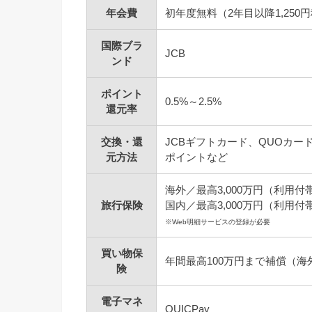
年会費
初年度無料（2年目以降1,250
国際ブラ
JCB
ンド
ポイント
0.5%～2.5%
還元率
交換・還
JCBギフトカード、QUOカード
元方法
ポイントなど
海外／最高3,000万円（利用付
旅行保険
国内／最高3,000万円（利用付
※Web明細サービスの登録が必要
買い物保
年間最高100万円まで補償（海
険
電子マネ
QUICPay