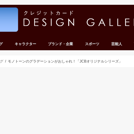
グ
キャラクター
ブランド・企業
スポーツ
芸能人
ンキング
キング
ンキング
ンキング
ンキング
ディズニー
キティ・サンリオ
テレビ・アニメ・ゲーム
その他キャラクター
車・バイク
その他企業
サッカー
野球
その他スポーツ
グループ
タレント・有
グ
モノトーンのグラデーションがおしゃれ！「JCBオリジナルシリーズ」