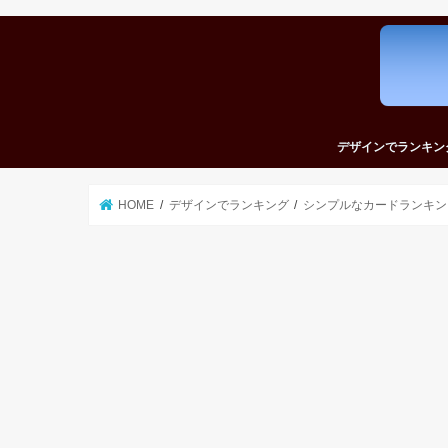
デザインでランキン
かっこいいカードラ
かわいいカードラン
おしゃれなカードラ
シンプルなカードラ
おもしろいカードラ
HOME
デザインでランキング
シンプルなカードランキン