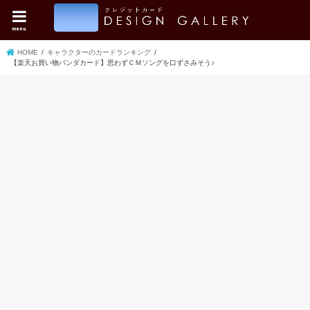
menu
HOME
キャラクターのカードランキング
【楽天お買い物パンダカード】思わずＣＭソングを口ずさみそう♪