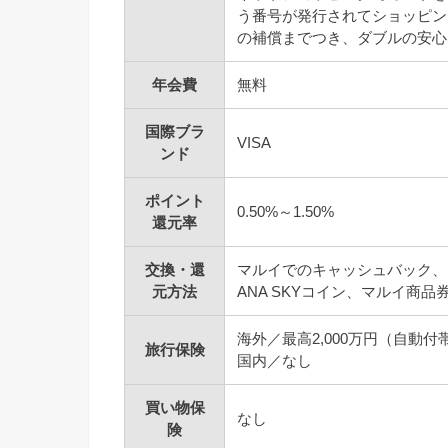
う番号が発行されてショッピン
の補償までつき、ダブルの安心
年会費
無料
国際ブラ
VISA
ンド
ポイント
0.50%～1.50%
還元率
交換・還
マルイでのキャッシュバック、
元方法
ANA SKYコイン、マルイ商
海外／最高2,000万円（自動付
旅行保険
国内／なし
買い物保
なし
険