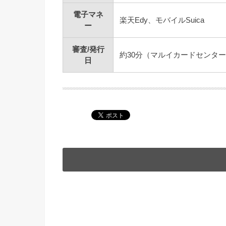
電子マネ
楽天Edy、モバイルSuica
ー
審査/発行
約30分（マルイカードセンタ
日