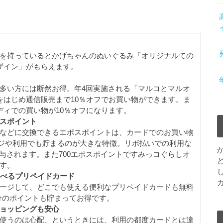
を持っているとかげちゃんのぬいぐるみ「オリジナルての
デザイン」がもらえます。
多い方には断然お得。年4回実施される「マルコとマルオ
をはじめ通信販売まで10％オフでお買い物ができます。ま
ディでの買い物が10％オフになります。
スポイント
などに交換できるエポスポイントは、カードでのお買い物
ージや利用でも貯まるのが大きな特徴。リボ払いでの利用な
も付与されます。また700エポスポイントですみっコぐらしオ
す。
選べるプリペイドカード
ージして、どこでも使える便利なプリペイドカードも無料
％分のポイントも貯まってお得です。
ョッピングも安心
使うのは心配、というときには、利用の都度カードとは違