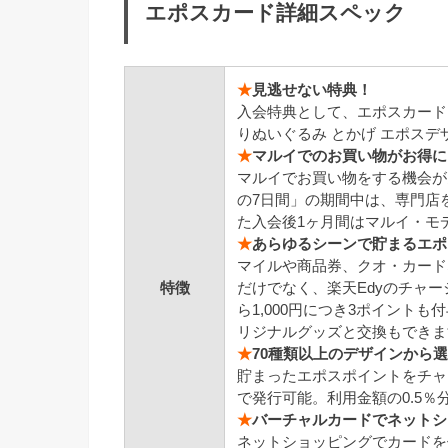
エポスカード詳細スペック
★
見逃せない特典！
入会特典として、エポスカード
りぬいぐるみ とかげ エポス
★
マルイでのお買い物がお得に
マルイでお買い物をする機会が
の7日間」の期間中は、専門店
た入会後1ヶ月間はマルイ・モ
★
あらゆるシーンで貯まるエポ
マイルや商品券、クオ・カード
特徴
だけでなく、楽天Edyのチャ
ら1,000円につき3ポイント
リジナルグッズと交換もできま
★
70種類以上のデザインから
貯まったエポスポイントをチャ
で発行可能。利用金額の0.5
★
バーチャルカードでネットシ
ネットショッピングでカードを