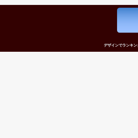
デザインでランキン
かっこいいカードラ
かわいいカードラン
おしゃれなカードラ
シンプルなカードラ
おもしろいカードラ