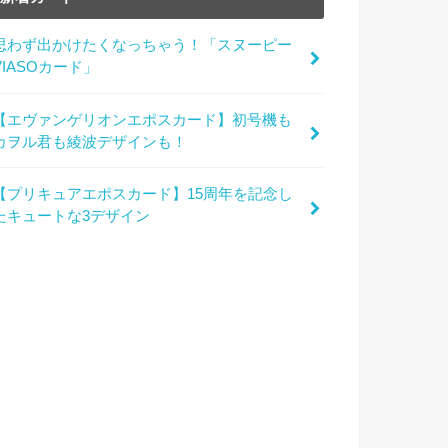
思わず出かけたくなっちゃう！「スヌーピー
VIASOカード」
【エヴァンゲリオンエポスカード】初号機も
カヲル君も綾波デザインも！
【プリキュアエポスカード】15周年を記念し
たキュートな3デザイン