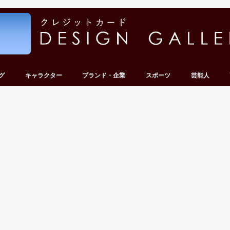
グ
キャラクター
ブランド・企業
スポーツ
芸能人
ンキング
キング
ンキング
ンキング
ンキング
ディズニー
キティ・サンリオ
テレビ・アニメ・ゲーム
その他キャラクター
車・バイク
その他企業
サッカー
野球
その他スポーツ
グループ
タレント・有