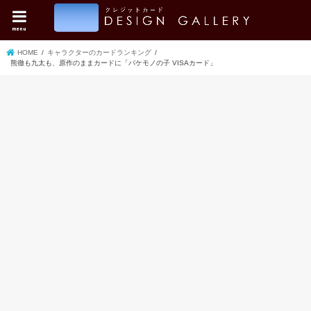
menu
HOME
キャラクターのカードランキング
熊徹も九太も、原作のままカードに「バケモノの子 VISAカード」